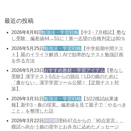
最近の投稿
2026年8月8日
勉強法・学習戦略
【中3・7月模試】塾な
し受験、偏差値44→51に！第一志望の合格判定は80％
2026年5月25日
勉強法・学習戦略
【中学前期中間テス
ト】親のイライラ解消！AIで効率的なテスト勉強計画
を作る方法
2026年5月23日
おすすめ教材・学習アイテム
【塾なし
受験】漢字テスト0点からの脱出！LDの娘のために
「書かない」漢字学習ツール公開！【定期テスト対
策】
2026年3月31日
勉強法・学習戦略
【3/22模試結果速
報】新中3・春の現実。偏差値を見て親子で「やるべき
こと」を整理した話
2026年3月22日
その他
理科47点からの「90点宣言」。
模試へ向かう娘の背中とお弁当に込めたメッセージ