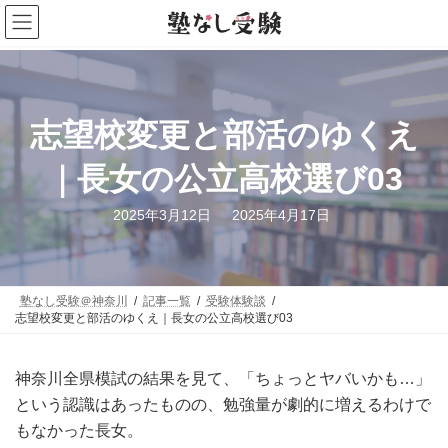
コ
ナ
ン
ビ
テ
ゲ
ン
ー
志望校変更と部活のゆくえ
ツ
シ
へ
ョ
｜長女の公立高校選び03
ス
ン
キ
に
最
2025年3月12日
2025年4月17日
ッ
移
終
更
プ
動
新
日
時
:
塾なし受験＠神奈川
記事一覧
受験体験談
志望校変更と部活のゆくえ｜長女の公立高校選び03
神奈川全県模試の結果を見て、「ちょっとヤバいかも…」
という認識はあったものの、勉強量が劇的に増えるわけで
もなかった長女。