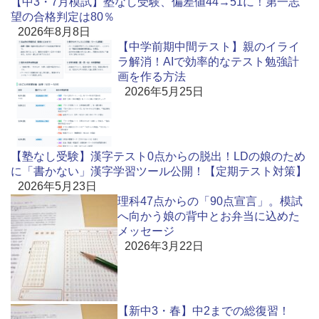
【中3・7月模試】塾なし受験、偏差値44→51に！第一志
望の合格判定は80％
2026年8月8日
【中学前期中間テスト】親のイライ
ラ解消！AIで効率的なテスト勉強計
画を作る方法
2026年5月25日
【塾なし受験】漢字テスト0点からの脱出！LDの娘のため
に「書かない」漢字学習ツール公開！【定期テスト対策】
2026年5月23日
理科47点からの「90点宣言」。模試
へ向かう娘の背中とお弁当に込めた
メッセージ
2026年3月22日
【新中3・春】中2までの総復習！